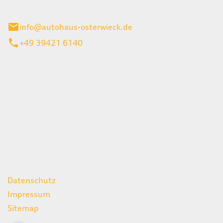
ieck
info@autohaus-osterwieck.de
+49 39421 6140
iten
itag
06:00 - 22:00 Uhr
08:00 - 12:00 Uhr
geschlossen
ks
Datenschutz
Impressum
Sitemap