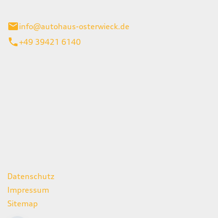
ieck
info@autohaus-osterwieck.de
+49 39421 6140
iten
itag
06:00 - 22:00 Uhr
08:00 - 12:00 Uhr
geschlossen
ks
Datenschutz
Impressum
Sitemap