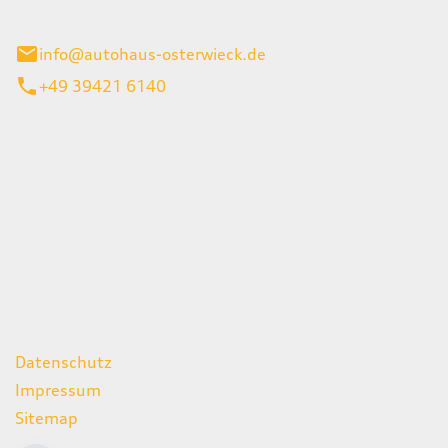
ieck
info@autohaus-osterwieck.de
+49 39421 6140
iten
itag
06:00 - 22:00 Uhr
08:00 - 12:00 Uhr
geschlossen
ks
Datenschutz
Impressum
Sitemap