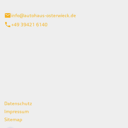
ieck
info@autohaus-osterwieck.de
+49 39421 6140
iten
itag
06:00 - 22:00 Uhr
08:00 - 12:00 Uhr
geschlossen
ks
Datenschutz
Impressum
Sitemap