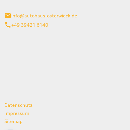
ieck
info@autohaus-osterwieck.de
+49 39421 6140
iten
itag
06:00 - 22:00 Uhr
08:00 - 12:00 Uhr
geschlossen
ks
Datenschutz
Impressum
Sitemap