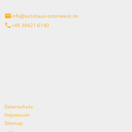
ieck
info@autohaus-osterwieck.de
+49 39421 6140
iten
itag
06:00 - 22:00 Uhr
08:00 - 12:00 Uhr
geschlossen
ks
Datenschutz
Impressum
Sitemap