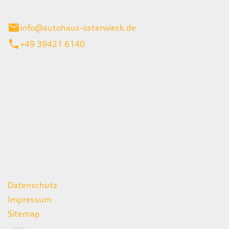
ieck
info@autohaus-osterwieck.de
+49 39421 6140
iten
itag
06:00 - 22:00 Uhr
08:00 - 12:00 Uhr
geschlossen
ks
Datenschutz
Impressum
Sitemap