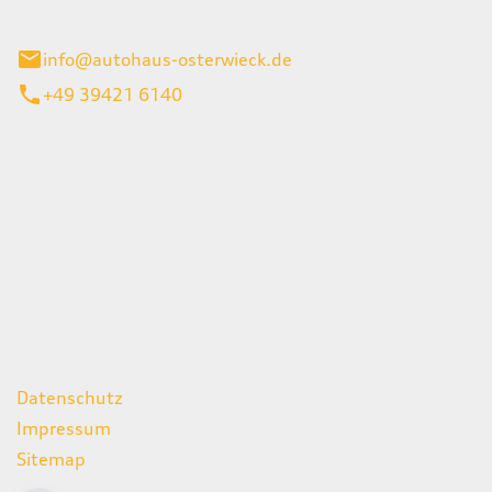
ieck
info@autohaus-osterwieck.de
+49 39421 6140
iten
itag
06:00 - 22:00 Uhr
08:00 - 12:00 Uhr
geschlossen
ks
Datenschutz
Impressum
Sitemap