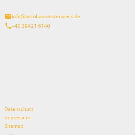
ieck
info@autohaus-osterwieck.de
+49 39421 6140
iten
itag
06:00 - 22:00 Uhr
08:00 - 12:00 Uhr
geschlossen
ks
Datenschutz
Impressum
Sitemap