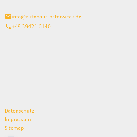
ieck
info@autohaus-osterwieck.de
+49 39421 6140
iten
itag
06:00 - 22:00 Uhr
08:00 - 12:00 Uhr
geschlossen
ks
Datenschutz
Impressum
Sitemap