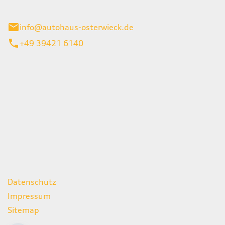
ieck
info@autohaus-osterwieck.de
+49 39421 6140
iten
itag
06:00 - 22:00 Uhr
08:00 - 12:00 Uhr
geschlossen
ks
Datenschutz
Impressum
Sitemap