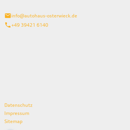
ieck
info@autohaus-osterwieck.de
+49 39421 6140
iten
itag
06:00 - 22:00 Uhr
08:00 - 12:00 Uhr
geschlossen
ks
Datenschutz
Impressum
Sitemap