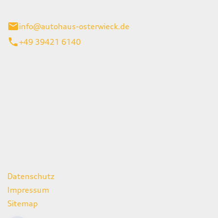
ieck
info@autohaus-osterwieck.de
+49 39421 6140
iten
itag
06:00 - 22:00 Uhr
08:00 - 12:00 Uhr
geschlossen
ks
Datenschutz
Impressum
Sitemap