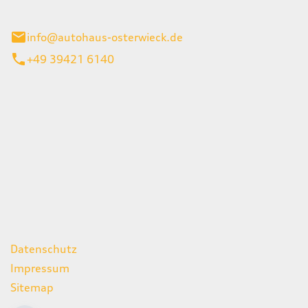
ieck
info@autohaus-osterwieck.de
+49 39421 6140
iten
itag
06:00 - 22:00 Uhr
08:00 - 12:00 Uhr
geschlossen
ks
Datenschutz
Impressum
Sitemap