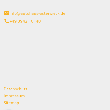
ieck
info@autohaus-osterwieck.de
+49 39421 6140
iten
itag
06:00 - 22:00 Uhr
08:00 - 12:00 Uhr
geschlossen
ks
Datenschutz
Impressum
Sitemap