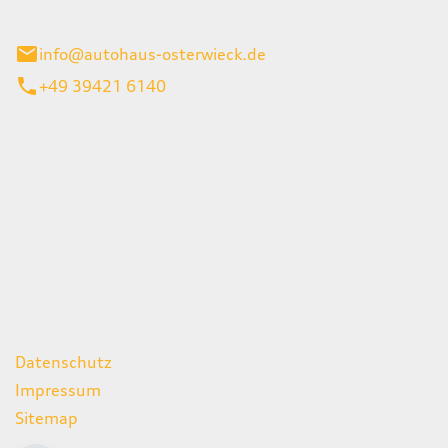
ieck
info@autohaus-osterwieck.de
+49 39421 6140
iten
itag
06:00 - 22:00 Uhr
08:00 - 12:00 Uhr
geschlossen
ks
Datenschutz
Impressum
Sitemap