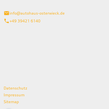
ieck
info@autohaus-osterwieck.de
+49 39421 6140
iten
itag
06:00 - 22:00 Uhr
08:00 - 12:00 Uhr
geschlossen
ks
Datenschutz
Impressum
Sitemap