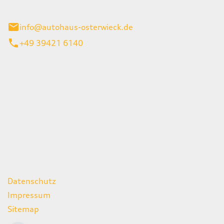
ieck
info@autohaus-osterwieck.de
+49 39421 6140
iten
itag
06:00 - 22:00 Uhr
08:00 - 12:00 Uhr
geschlossen
ks
Datenschutz
Impressum
Sitemap