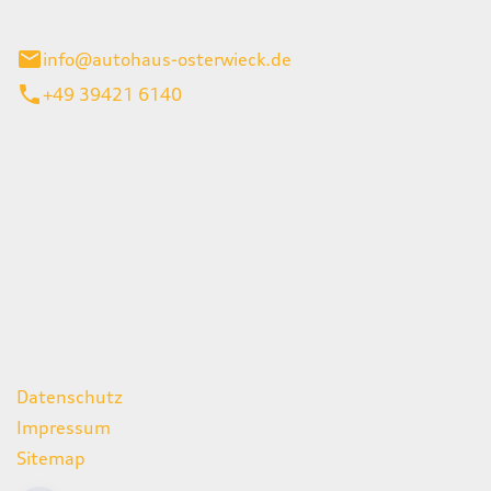
ieck
info@autohaus-osterwieck.de
+49 39421 6140
iten
itag
06:00 - 22:00 Uhr
08:00 - 12:00 Uhr
geschlossen
ks
Datenschutz
Impressum
Sitemap