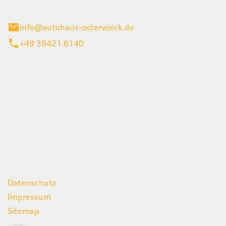
ieck
info@autohaus-osterwieck.de
+49 39421 6140
iten
itag
06:00 - 22:00 Uhr
08:00 - 12:00 Uhr
geschlossen
ks
Datenschutz
Impressum
Sitemap