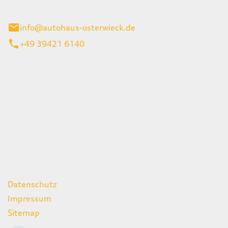
ieck
info@autohaus-osterwieck.de
+49 39421 6140
iten
itag
06:00 - 22:00 Uhr
08:00 - 12:00 Uhr
geschlossen
ks
Datenschutz
Impressum
Sitemap