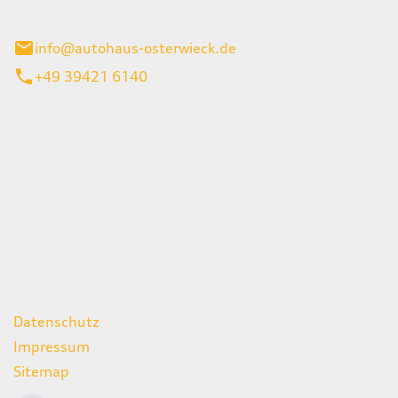
ieck
info@autohaus-osterwieck.de
+49 39421 6140
iten
itag
06:00 - 22:00 Uhr
08:00 - 12:00 Uhr
geschlossen
ks
Datenschutz
Impressum
Sitemap