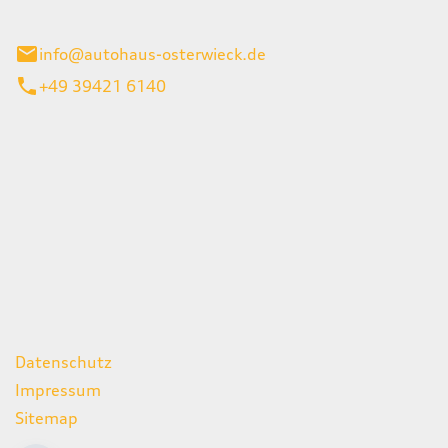
ieck
info@autohaus-osterwieck.de
+49 39421 6140
iten
itag
06:00 - 22:00 Uhr
08:00 - 12:00 Uhr
geschlossen
ks
Datenschutz
Impressum
Sitemap