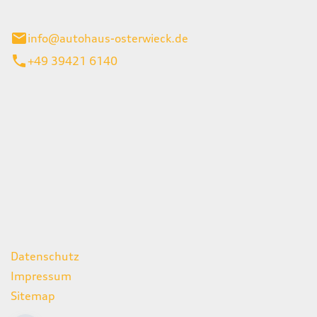
ieck
info@autohaus-osterwieck.de
+49 39421 6140
iten
itag
06:00 - 22:00 Uhr
08:00 - 12:00 Uhr
geschlossen
ks
Datenschutz
Impressum
Sitemap