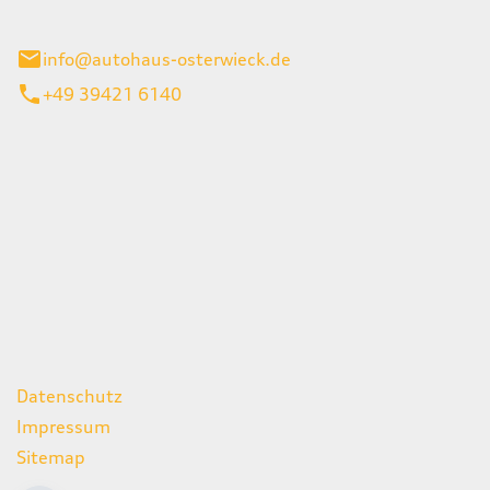
ieck
info@autohaus-osterwieck.de
+49 39421 6140
iten
itag
06:00 - 22:00 Uhr
08:00 - 12:00 Uhr
geschlossen
ks
Datenschutz
Impressum
Sitemap