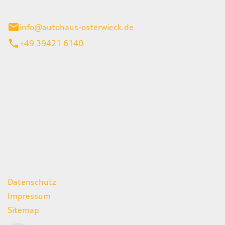
ieck
info@autohaus-osterwieck.de
+49 39421 6140
iten
itag
06:00 - 22:00 Uhr
08:00 - 12:00 Uhr
geschlossen
ks
Datenschutz
Impressum
Sitemap