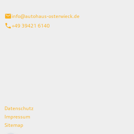
ieck
info@autohaus-osterwieck.de
+49 39421 6140
iten
itag
06:00 - 22:00 Uhr
08:00 - 12:00 Uhr
geschlossen
ks
Datenschutz
Impressum
Sitemap