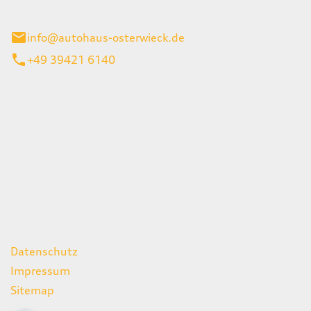
ieck
info@autohaus-osterwieck.de
+49 39421 6140
iten
itag
06:00 - 22:00 Uhr
08:00 - 12:00 Uhr
geschlossen
ks
Datenschutz
Impressum
Sitemap