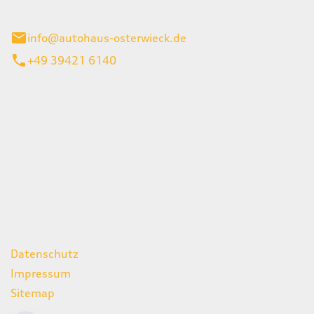
ieck
info@autohaus-osterwieck.de
+49 39421 6140
iten
itag
06:00 - 22:00 Uhr
08:00 - 12:00 Uhr
geschlossen
ks
Datenschutz
Impressum
Sitemap