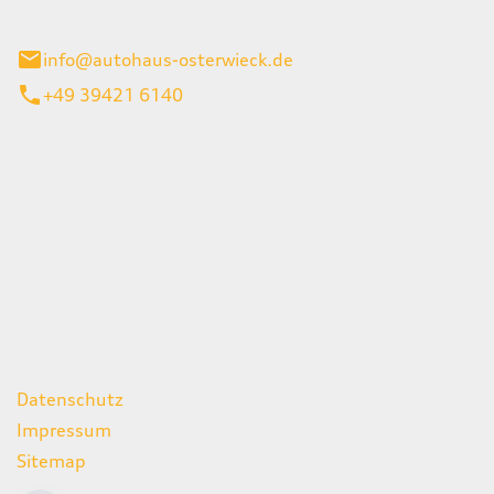
ieck
info@autohaus-osterwieck.de
+49 39421 6140
iten
itag
06:00 - 22:00 Uhr
08:00 - 12:00 Uhr
geschlossen
ks
Datenschutz
Impressum
Sitemap