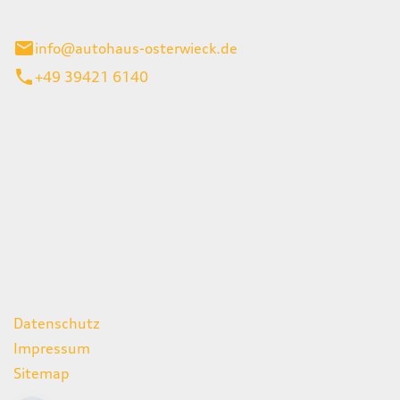
ieck
info@autohaus-osterwieck.de
+49 39421 6140
iten
itag
06:00 - 22:00 Uhr
08:00 - 12:00 Uhr
geschlossen
ks
Datenschutz
Impressum
Sitemap