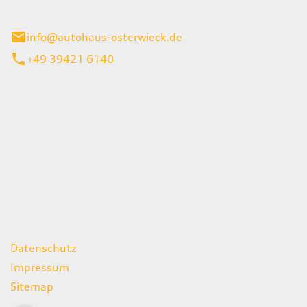
ieck
info@autohaus-osterwieck.de
+49 39421 6140
iten
itag
06:00 - 22:00 Uhr
08:00 - 12:00 Uhr
geschlossen
ks
Datenschutz
Impressum
Sitemap