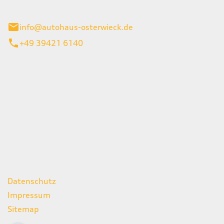
ieck
info@autohaus-osterwieck.de
+49 39421 6140
iten
itag
06:00 - 22:00 Uhr
08:00 - 12:00 Uhr
geschlossen
ks
Datenschutz
Impressum
Sitemap