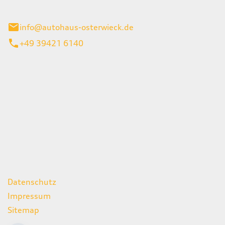
ieck
info@autohaus-osterwieck.de
+49 39421 6140
iten
itag
06:00 - 22:00 Uhr
08:00 - 12:00 Uhr
geschlossen
ks
Datenschutz
Impressum
Sitemap