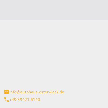
Osterwieck GmbH
Straße 1
ieck
info@autohaus-osterwieck.de
+49 39421 6140