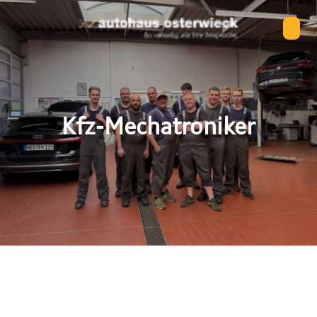
Kfz-Mechatroniker
hre Ansprüche –
as Team